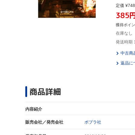
定価 ¥748
385
獲得ポイ
在庫なし
発送時期 
中古商
返品に
商品詳細
内容紹介
販売会社／発売会社
ポプラ社