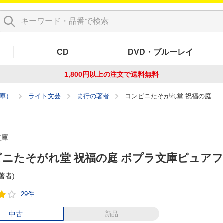
CD
DVD・ブルーレイ
1,800円以上の注文で
送料無料
庫）
ライト文芸
ま行の著者
コンビニたそがれ堂 祝福の庭
文庫
ニたそがれ堂 祝福の庭 ポプラ文庫ピュア
(著者)
29件
中古
新品