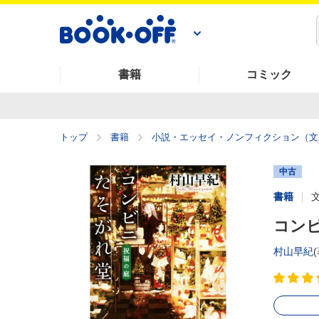
書籍
コミック
トップ
書籍
小説・エッセイ・ノンフィクション（文
中古
書籍
コンビ
村山早紀