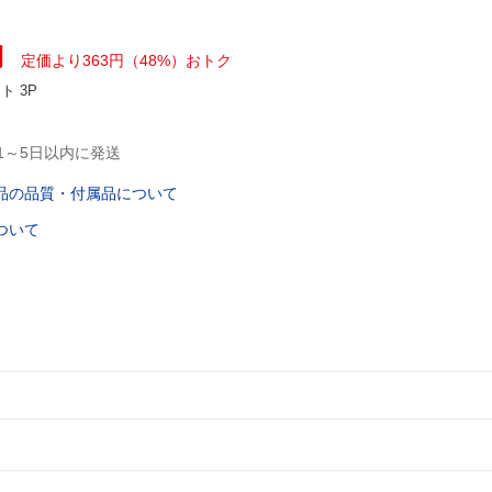
円
定価より363円（48%）おトク
ント
3P
1～5日以内に発送
品の品質・付属品について
ついて