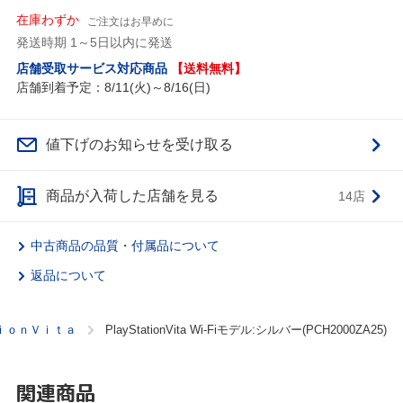
在庫わずか
ご注文はお早めに
発送時期 1～5日以内に発送
店舗受取サービス対応商品
【送料無料】
店舗到着予定：8/11(火)～8/16(日)
値下げのお知らせを受け取る
商品が入荷した店舗を見る
14店
中古商品の品質・付属品について
返品について
ｉｏｎＶｉｔａ
PlayStationVita Wi-Fiモデル:シルバー(PCH2000ZA25)
関連商品