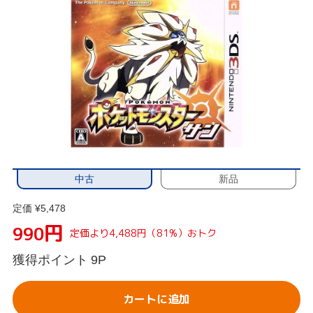
中古
新品
定価 ¥5,478
円
990
定価より4,488円（81%）おトク
獲得ポイント
9P
カートに追加