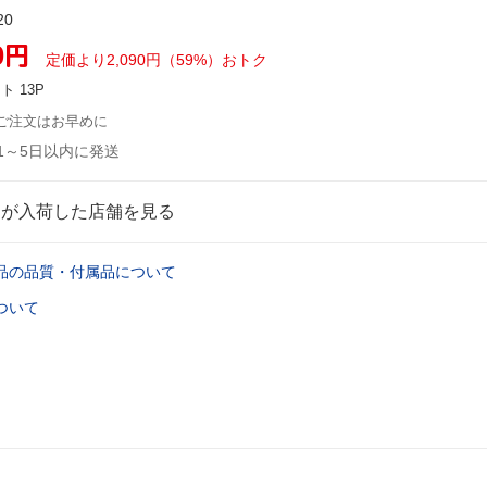
20
0
円
定価より2,090円（59%）おトク
ント
13P
ご注文はお早めに
1～5日以内に発送
品が入荷した店舗を見る
品の品質・付属品について
ついて