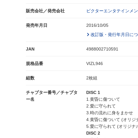
販売会社／発売会社
ビクターエンタテインメン
発売年月日
2016/10/05
改訂版・発行年月日につ
JAN
4988002710591
規格品番
VIZL946
組数
2枚組
チャプター番号／チャプタ
DISC 1
ー名
1.黄昏に傷ついて
2.愛に守られて
3.時の流れに身をまかせ
4.黄昏に傷ついて (オリジ
5.愛に守られて (オリジナ
DISC 2