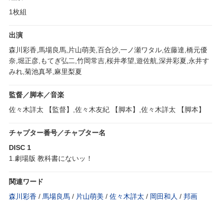
1枚組
出演
森川彩香,馬場良馬,片山萌美,百合沙,一ノ瀬ワタル,佐藤達,橋元優
奈,堀正彦,もてぎ弘二,竹岡常吉,桜井孝望,遊佐航,深井彩夏,永井す
みれ,菊池真琴,麻里梨夏
監督／脚本／音楽
佐々木詳太 【監督】,佐々木友紀 【脚本】,佐々木詳太 【脚本】
チャプター番号／チャプター名
DISC 1
1.劇場版 教科書にないッ！
関連ワード
森川彩香
/
馬場良馬
/
片山萌美
/
佐々木詳太
/
岡田和人
/
邦画