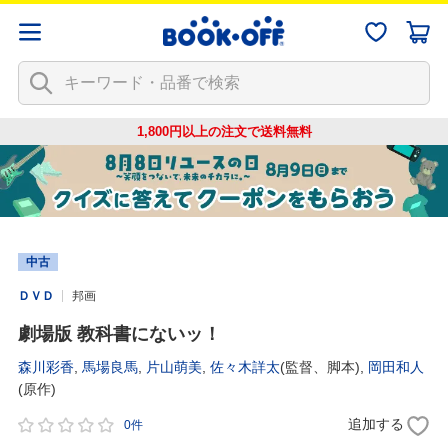
1,800円以上の注文で
送料無料
中古
ＤＶＤ
邦画
劇場版 教科書にないッ！
森川彩香
,
馬場良馬
,
片山萌美
,
佐々木詳太
(監督、脚本),
岡田和人
(原作)
追加する
0件