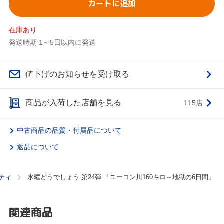
カートに追加
在庫あり
発送時期 1～5日以内に発送
値下げのお知らせを受け取る
商品が入荷した店舗を見る
115店
中古商品の品質・付属品について
返品について
ティ
水曜どうでしょう 第24弾 「ユーコン川160キロ～地獄の6日間」
関連商品