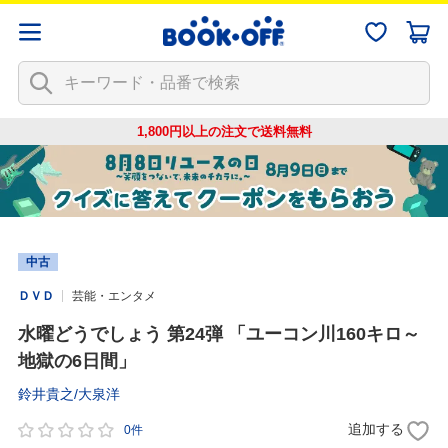
1,800円以上の注文で
送料無料
中古
ＤＶＤ
芸能・エンタメ
水曜どうでしょう 第24弾 「ユーコン川160キロ～
地獄の6日間」
鈴井貴之/大泉洋
追加する
0件