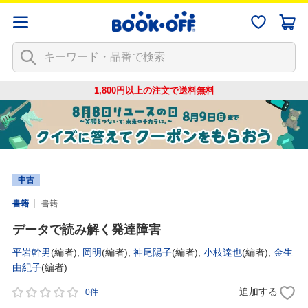
1,800円以上の注文で
送料無料
中古
書籍
書籍
データで読み解く発達障害
平岩幹男
(編者),
岡明
(編者),
神尾陽子
(編者),
小枝達也
(編者),
金生
由紀子
(編者)
追加する
0件