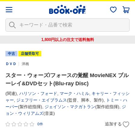
1,800円以上の注文で
送料無料
中古
店舗受取可
ＤＶＤ
洋画
スター・ウォーズ/フォースの覚醒 MovieNEX ブル
ーレイ&DVDセット(Blu-ray Disc)
(関連),
ハリソン・フォード
,
マーク・ハミル
,
キャリー・フィッシ
ャー
,
ジェフリー・エイブラムス
(監督、脚本、製作),
トミー・ハ
ーパー
(製作総指揮),
ジェイソン・マクガトラン
(製作総指揮),
ジ
ョン・ウィリアムズ
(音楽)
追加する
0件