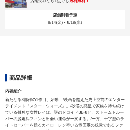
店舗受取なら1点でも
送料無料！
店舗到着予定
8/14(金)～8/19(水)
商品詳細
内容紹介
新たなる3部作の1作目、始動―/映画を超えた史上空前のエンター
テイメント『スター・ウォーズ』。/砂漠の惑星で家族を待ち続け
ている孤独な女性レイは、謎のドロイドBB-8と、ストームトルー
パーの脱走兵フィンと出会い運命が一変する。/一方、十字型のラ
イトセーバーを操るカイロ・レン率いる帝国軍の残党であるファ