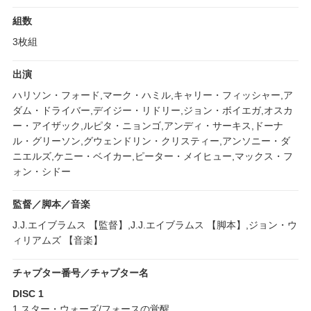
組数
3枚組
出演
ハリソン・フォード,マーク・ハミル,キャリー・フィッシャー,ア
ダム・ドライバー,デイジー・リドリー,ジョン・ボイエガ,オスカ
ー・アイザック,ルピタ・ニョンゴ,アンディ・サーキス,ドーナ
ル・グリーソン,グウェンドリン・クリスティー,アンソニー・ダ
ニエルズ,ケニー・ベイカー,ピーター・メイヒュー,マックス・フ
ォン・シドー
監督／脚本／音楽
J.J.エイブラムス 【監督】,J.J.エイブラムス 【脚本】,ジョン・ウ
ィリアムズ 【音楽】
チャプター番号／チャプター名
DISC 1
1.スター・ウォーズ/フォースの覚醒