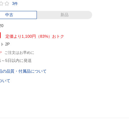
3件
中古
新品
20
円
定価より1,100円（83%）おトク
ント
2P
か
ご注文はお早めに
1～5日以内に発送
品の品質・付属品について
ついて