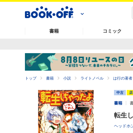
書籍
コミック
トップ
書籍
小説
ライトノベル
は行の著者
中古
店
書籍
転生し
ヘッドホ