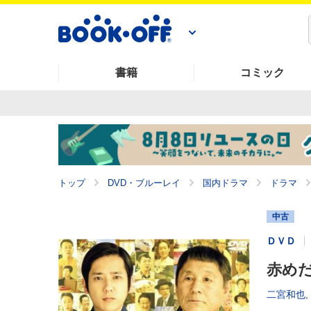
書籍
コミック
トップ
DVD・ブルーレイ
国内ドラマ
ドラマ
中古
ＤＶＤ
赤め
二宮和也
,