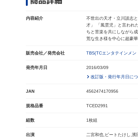
商品詳細
内容紹介
不世出の天才・立川談志と
才」 「風雲児」と言われ
ちと苦楽を共にしながら成
荒な生き様を中心に超豪華
販売会社／発売会社
TBS(TCエンタテインメント
発売年月日
2016/03/09
改訂版・発行年月日につ
JAN
4562474170956
規格品番
TCED2991
組数
1枚組
出演
二宮和也,ビートたけし,濱