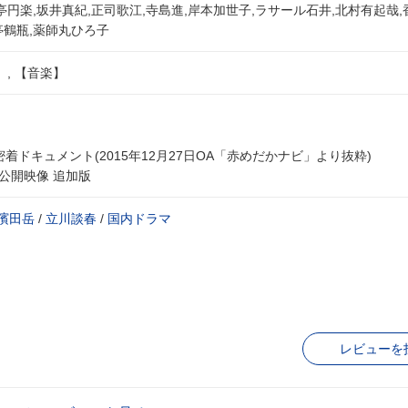
亭円楽,坂井真紀,正司歌江,寺島進,岸本加世子,ラサール石井,北村有起哉,
亭鶴瓶,薬師丸ひろ子
, 【音楽】
着ドキュメント(2015年12月27日OA「赤めだかナビ」より抜粋)
公開映像 追加版
濱田岳
/
立川談春
/
国内ドラマ
レビューを