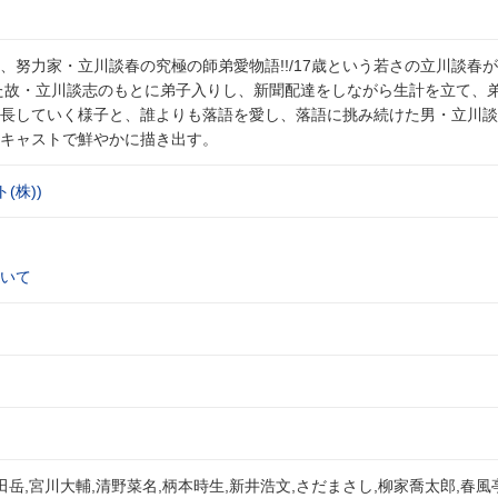
、努力家・立川談春の究極の師弟愛物語!!/17歳という若さの立川談春
た故・立川談志のもとに弟子入りし、新聞配達をしながら生計を立て、
長していく様子と、誰よりも落語を愛し、落語に挑み続けた男・立川談
キャストで鮮やかに描き出す。
(株))
いて
田岳,宮川大輔,清野菜名,柄本時生,新井浩文,さだまさし,柳家喬太郎,春風