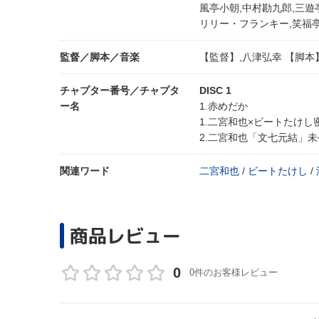
風亭小朝,中村勘九郎,三遊
リリー・フランキー,笑福
監督／脚本／音楽
【監督】,八津弘幸 【脚本】
チャプター番号／チャプタ
DISC 1
ー名
1.赤めだか
1.二宮和也×ビートたけし密
2.二宮和也「文七元結」未
関連ワード
二宮和也
/
ビートたけし
/
商品レビュー
0
0件のお客様レビュー