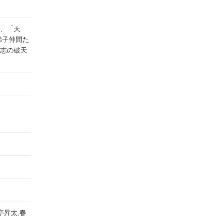
が、「天
弟子仲間た
志の破天
亭昇太,春