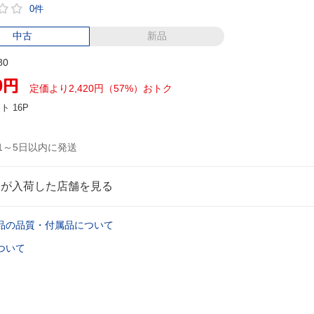
0件
中古
新品
80
0
円
定価より2,420円（57%）おトク
ント
16P
1～5日以内に発送
品が入荷した店舗を見る
品の品質・付属品について
ついて