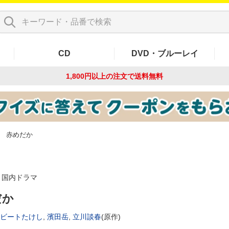
CD
DVD・ブルーレイ
1,800円以上の注文で
送料無料
赤めだか
国内ドラマ
だか
ビートたけし
,
濱田岳
,
立川談春
(原作)