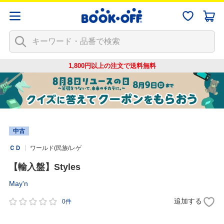
1,800円以上の注文で
送料無料
中古
ＣＤ
ワールド(民族/レゲ
【輸入盤】Styles
May'n
追加する
0件