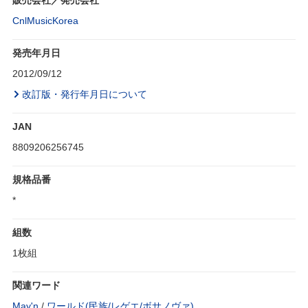
販売会社／発売会社
CnlMusicKorea
発売年月日
2012/09/12
改訂版・発行年月日について
JAN
8809206256745
規格品番
*
組数
1枚組
関連ワード
May'n
/
ワールド(民族/レゲエ/ボサノヴァ)