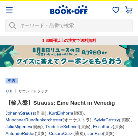
1,800円以上の注文で
送料無料
中古
ＣＤ
サウンドトラック
【輸入盤】Strauss: Eine Nacht in Venedig
JohannStrauss
(作曲),
KurtEinhorn
(指揮),
MunchnerRundfunkorchester
(オーケストラ),
SylviaGestzy
(演奏),
JuliaMigenes
(演奏),
TrudeliseSchmidt
(演奏),
ErichKunz
(演奏),
AntondeRidder
(演奏),
CesareCurzi
(演奏),
JonPiso
(演奏)