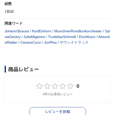
組数
1枚組
関連ワード
JohannStrauss
/
KurtEinhorn
/
MunchnerRundfunkorchester
/
Syl
viaGestzy
/
JuliaMigenes
/
TrudeliseSchmidt
/
ErichKunz
/
Antond
eRidder
/
CesareCurzi
/
JonPiso
/
サウンドトラック
商品レビュー
0
0件のお客様レビュー
レビューを投稿