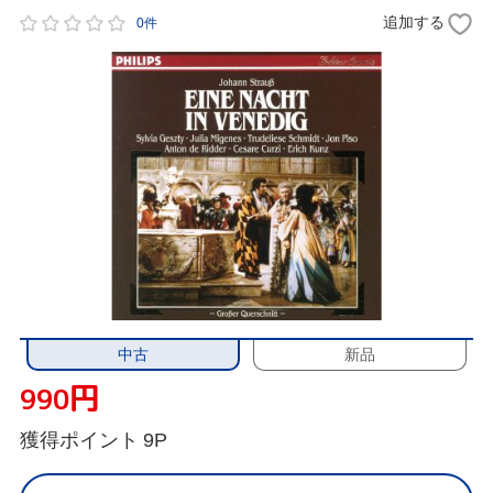
追加する
0件
中古
新品
円
990
獲得ポイント
9P