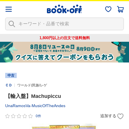
1,800円以上の注文で
送料無料
中古
ＣＤ
ワールド(民族/レゲ
【輸入盤】Machupiccu
UnaRamosVa-MusicOfTheAndes
追加する
0件