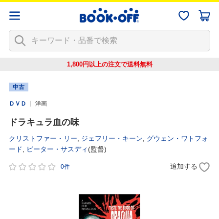
1,800円以上の注文で
送料無料
中古
ＤＶＤ
洋画
ドラキュラ血の味
クリストファー・リー
,
ジェフリー・キーン
,
グウェン・ワトフォ
ード
,
ピーター・サスディ
(監督)
追加する
0件