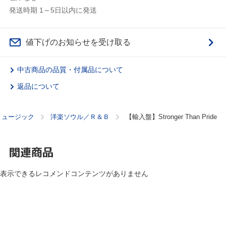
発送時期 1～5日以内に発送
値下げのお知らせを受け取る
中古商品の品質・付属品について
返品について
ミュージック
洋楽ソウル／Ｒ＆Ｂ
【輸入盤】Stronger Than Pride
関連商品
表示できるレコメンドコンテンツがありません