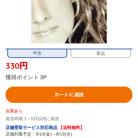
中古
新品
円
330
獲得ポイント
3P
カートに追加
在庫あり
発送時期 1～5日以内に発送
店舗受取サービス対応商品
【送料無料】
店舗到着予定：8/14(金)～8/19(水)