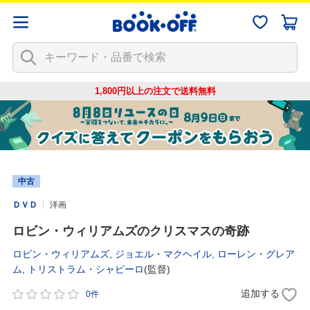
1,800円以上の注文で
送料無料
中古
ＤＶＤ
洋画
ロビン・ウィリアムズのクリスマスの奇跡
ロビン・ウィリアムズ
,
ジョエル・マクヘイル
,
ローレン・グレア
ム
,
トリストラム・シャピーロ
(監督)
追加する
0件