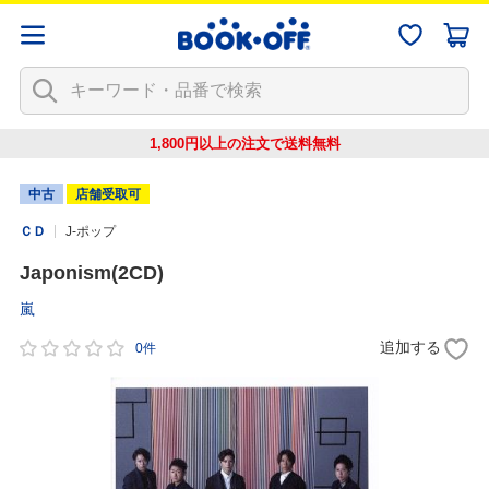
1,800円以上の注文で
送料無料
中古
店舗受取可
ＣＤ
J-ポップ
Japonism(2CD)
嵐
追加する
0件