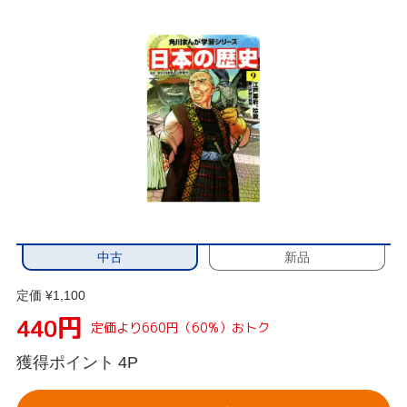
中古
新品
定価 ¥1,100
円
440
定価より660円（60%）おトク
獲得ポイント
4P