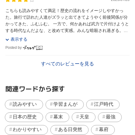
こちらも読みやすくて満足！歴史の流れをイメージしやすかっ
た。旅行で訪れた人達がズラッと出てきてようやく前後関係が分
かってきた、ふむふむ。 一方で、何かあれば武力で片付けようと
する時代なんだよな、と改めて実感。みんな暗殺され過ぎる。す
ぐ武器を持ちすぎる。世界ではまだ戦争はあるけど...
表示する
Posted by
すべてのレビューを見る
関連ワードから探す
読みやすい
学習まんが
江戸時代
日本の歴史
幕末
天皇
最強
わかりやすい
ある日突然
幕府