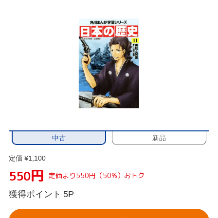
中古
新品
定価 ¥1,100
円
550
定価より550円（50%）おトク
獲得ポイント
5P