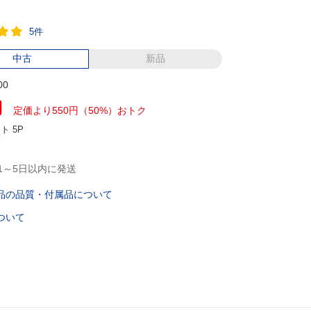
5件
中古
新品
00
円
定価より550円（50%）おトク
ント
5P
1～5日以内に発送
品の品質・付属品について
ついて