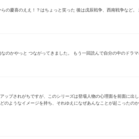
からの慶喜のええ！？はちょっと笑った 後は戊辰戦争、西南戦争など。 
句なのかやっと つながってきました。 もう一回読んで自分の中のドラマ
アップされがちですが、このシリーズは登場人物の心理面を前面に出し
どのようなイメージを持ち、それゆえになぜあんなことが起こったのか