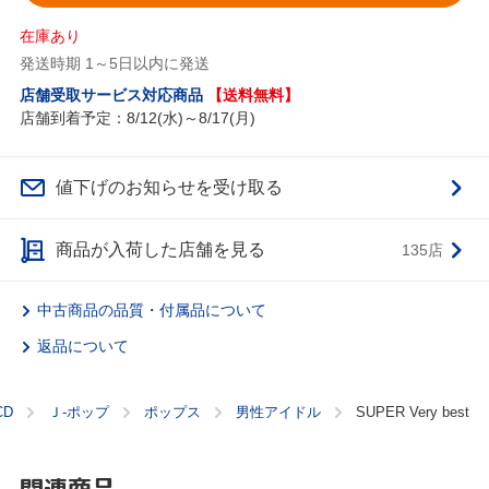
在庫あり
発送時期 1～5日以内に発送
店舗受取サービス対応商品
【送料無料】
店舗到着予定：8/12(水)～8/17(月)
値下げのお知らせを受け取る
商品が入荷した店舗を見る
135店
中古商品の品質・付属品について
返品について
CD
Ｊ‐ポップ
ポップス
男性アイドル
SUPER Very best
関連商品