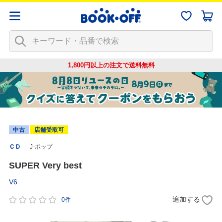
1,800円以上の注文で
送料無料
中古
店舗受取可
ＣＤ
J-ポップ
SUPER Very best
V6
追加する
0件