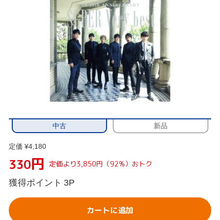
中古
新品
定価 ¥4,180
円
330
定価より3,850円（92%）おトク
獲得ポイント
3P
カートに追加