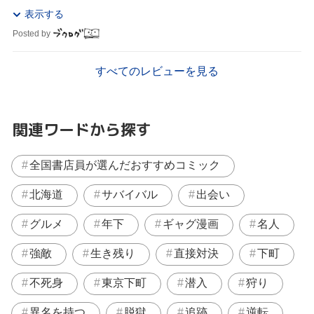
る、、、、 勉強頑張ったらご褒美で一日一...
表示する
Posted by
すべてのレビューを見る
関連ワードから探す
全国書店員が選んだおすすめコミック
北海道
サバイバル
出会い
グルメ
年下
ギャグ漫画
名人
強敵
生き残り
直接対決
下町
不死身
東京下町
潜入
狩り
異名を持つ
脱獄
追跡
逆転