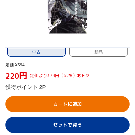
中古
新品
定価 ¥594
円
220
定価より374円（62%）おトク
獲得ポイント
2P
カートに追加
セットで買う