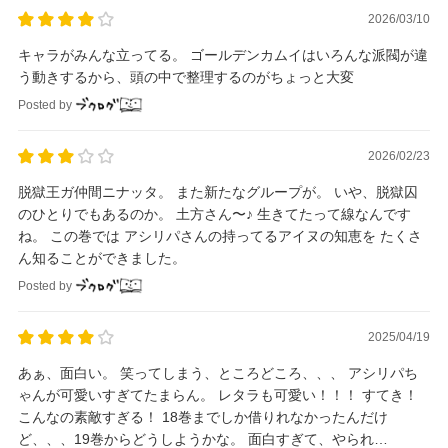
2026/03/10
キャラがみんな立ってる。 ゴールデンカムイはいろんな派閥が違
う動きするから、頭の中で整理するのがちょっと大変
Posted by
2026/02/23
脱獄王ガ仲間ニナッタ。 また新たなグループが。 いや、脱獄囚
のひとりでもあるのか。 土方さん〜♪ 生きてたって線なんです
ね。 この巻では アシリパさんの持ってるアイヌの知恵を たくさ
ん知ることができました。
Posted by
2025/04/19
あぁ、面白い。 笑ってしまう、ところどころ、、、 アシリパち
ゃんが可愛いすぎてたまらん。 レタラも可愛い！！！ すてき！
こんなの素敵すぎる！ 18巻までしか借りれなかったんだけ
ど、、、19巻からどうしようかな。 面白すぎて、やられ