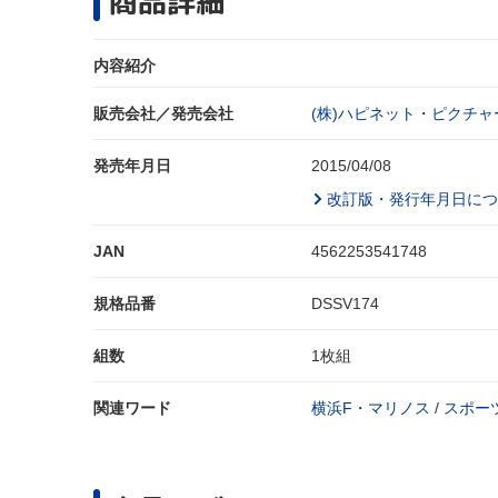
商品詳細
内容紹介
販売会社／発売会社
(株)ハピネット・ピクチャ
発売年月日
2015/04/08
改訂版・発行年月日につ
JAN
4562253541748
規格品番
DSSV174
組数
1枚組
関連ワード
横浜F・マリノス
/
スポー