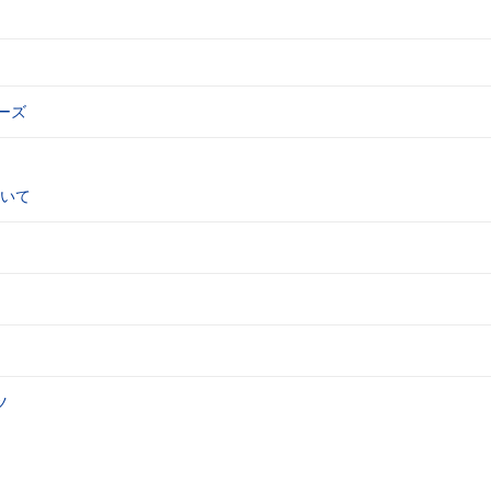
ーズ
いて
ツ