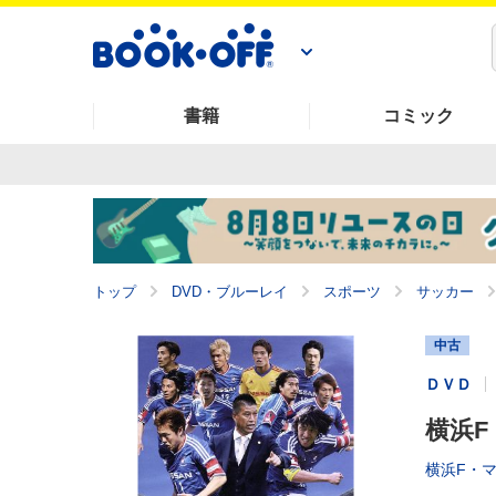
書籍
コミック
トップ
DVD・ブルーレイ
スポーツ
サッカー
中古
ＤＶＤ
横浜F
横浜F・