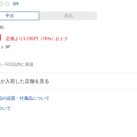
0件
中古
新品
80
円
定価より3,190円（76%）おトク
ント
9P
1～5日以内に発送
品が入荷した店舗を見る
品の品質・付属品について
ついて