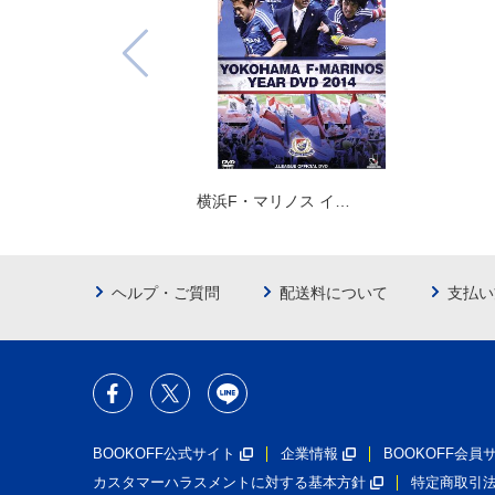
横浜F・マリノス イ…
ヘルプ・ご質問
配送料について
支払い
BOOKOFF公式サイト
企業情報
BOOKOFF会
カスタマーハラスメントに対する基本方針
特定商取引