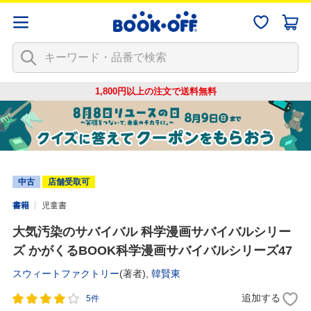
1,800円以上の注文で
送料無料
中古
店舗受取可
書籍
児童書
大気汚染のサバイバル 科学漫画サバイバルシリー
ズ かがくるBOOK科学漫画サバイバルシリーズ47
スウィートファクトリー
(著者),
韓賢東
追加する
5件