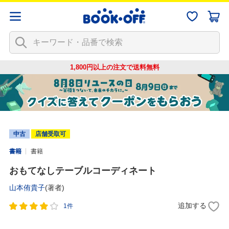
1,800円以上の注文で
送料無料
中古
店舗受取可
書籍
書籍
おもてなしテーブルコーディネート
山本侑貴子
(著者)
追加する
1件