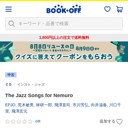
1,800円以上の注文で
送料無料
中古
ＣＤ
インスト・ジャズ
The Jazz Songs for Nemuro
EPJO
,
荒木敏男
,
林研一郎
,
飛澤直司
,
市川芳弘
,
向井滋春
,
川口千
里
,
飛澤宏元
追加する
0件