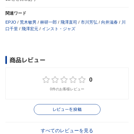
関連ワード
EPJO
/
荒木敏男
/
林研一郎
/
飛澤直司
/
市川芳弘
/
向井滋春
/
川
口千里
/
飛澤宏元
/
インスト・ジャズ
商品レビュー
0
0件のお客様レビュー
レビューを投稿
すべてのレビューを見る