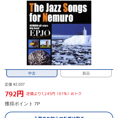
中古
新品
定価 ¥2,037
円
792
定価より1,245円（61%）おトク
獲得ポイント
7P