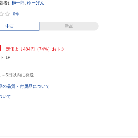
著者),
榊一郎
,
ゆーげん
0件
中古
新品
円
定価より484円（74%）おトク
ント
1P
1～5日以内に発送
品の品質・付属品について
ついて