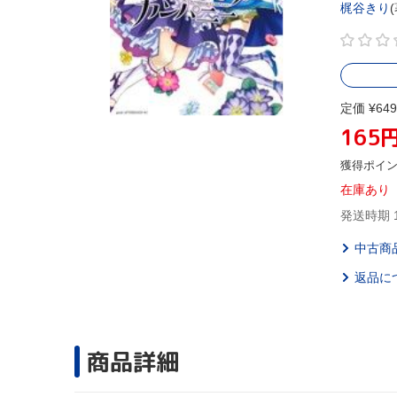
梶谷きり
(
定価 ¥649
165
獲得ポイ
在庫あり
発送時期 
中古商
返品に
商品詳細