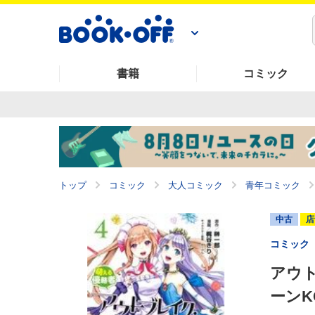
書籍
コミック
トップ
コミック
大人コミック
青年コミック
中古
店
コミック
アウト
ーンK