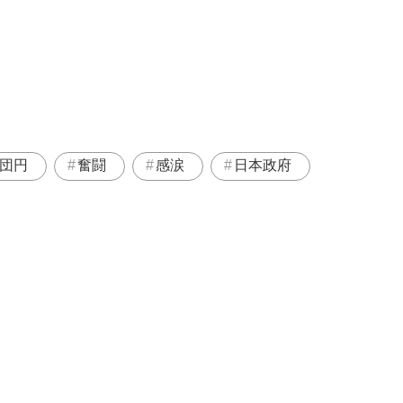
団円
奮闘
感涙
日本政府