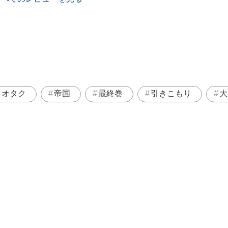
オタク
帝国
最終巻
引きこもり
大