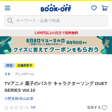
1,800円以上の注文で
送料無料
中古
店舗受取可
ＣＤ
アニメ/ゲーム
TVアニメ 黒子のバスケ キャラクターソング DUET
SERIES Vol.10
小野友樹/谷山紀章
追加する
0件