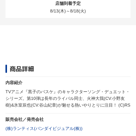
店舗到着予定
8/13(木)～8/18(火)
商品詳細
内容紹介
TVアニメ『黒子のバスケ』のキャラクターソング・デュエット・
シリーズ。第10弾は長年のライバル同士、火神大我(CV:小野友
樹)&氷室辰也(CV:谷山紀章)が魅せる熱いやりとりに注目！ (C)RS
販売会社／発売会社
(株)ランティス(バンダイビジュアル(株))