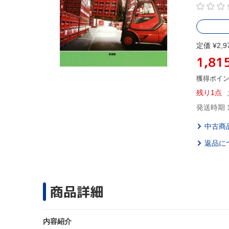
定価 ¥2,9
1,81
獲得ポイ
残り1点
発送時期 
中古商
返品に
商品詳細
内容紹介