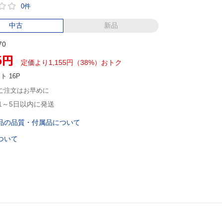
0件
中古
新品
70
5
円
定価より1,155円（38%）おトク
ント
16P
ご注文はお早めに
1～5日以内に発送
品の品質・付属品について
ついて