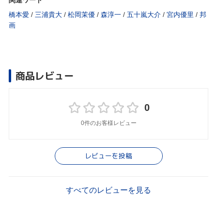
関連ワード
橋本愛
/
三浦貴大
/
松岡茉優
/
森淳一
/
五十嵐大介
/
宮内優里
/
邦
画
商品レビュー
0
0件のお客様レビュー
レビューを投稿
すべてのレビューを見る