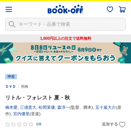
1,800円以上の注文で
送料無料
中古
ＤＶＤ
邦画
リトル・フォレスト 夏・秋
橋本愛
,
三浦貴大
,
松岡茉優
,
森淳一
(監督、脚本),
五十嵐大介
(原
作),
宮内優里
(音楽)
追加する
0件