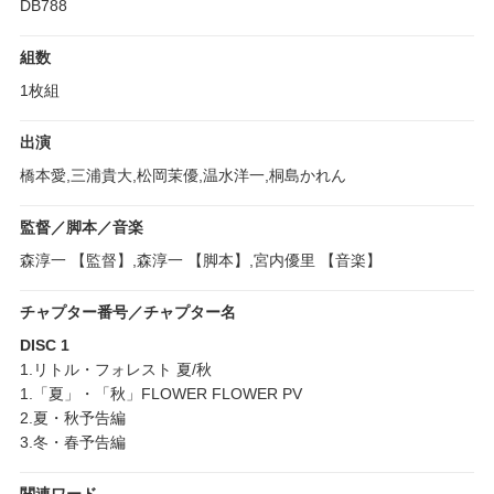
DB788
組数
1枚組
出演
橋本愛,三浦貴大,松岡茉優,温水洋一,桐島かれん
監督／脚本／音楽
森淳一 【監督】,森淳一 【脚本】,宮内優里 【音楽】
チャプター番号／チャプター名
DISC 1
1.リトル・フォレスト 夏/秋
1.「夏」・「秋」FLOWER FLOWER PV
2.夏・秋予告編
3.冬・春予告編