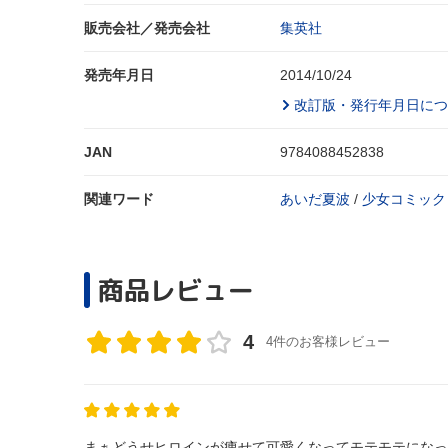
販売会社／発売会社
集英社
発売年月日
2014/10/24
改訂版・発行年月日につ
JAN
9784088452838
関連ワード
あいだ夏波
/
少女コミック
商品レビュー
4
4件のお客様レビュー
まぁどうせヒロインが痩せて可愛くなってモテモテになって、、、かとおもった