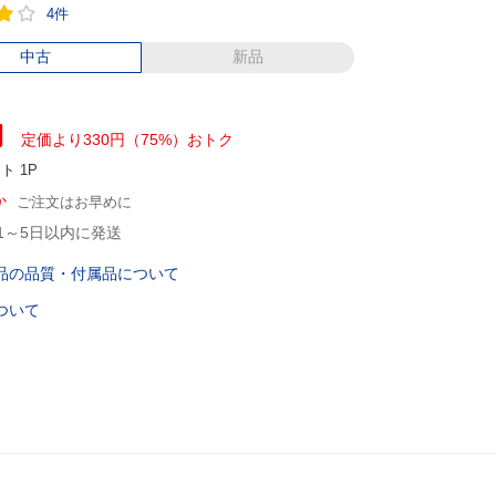
4件
中古
新品
円
定価より330円（75%）おトク
ント
1P
か
ご注文はお早めに
1～5日以内に発送
品の品質・付属品について
ついて