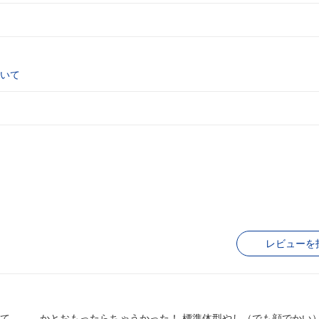
いて
レビューを
らちゃうかった！ 標準体型やし（でも顔でかい） 髪の毛