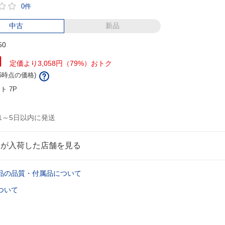
0件
中古
新品
50
円
定価より3,058円（79%）おトク
/16時点の価格)
ント
7P
1～5日以内に発送
品が入荷した店舗を見る
品の品質・付属品について
ついて