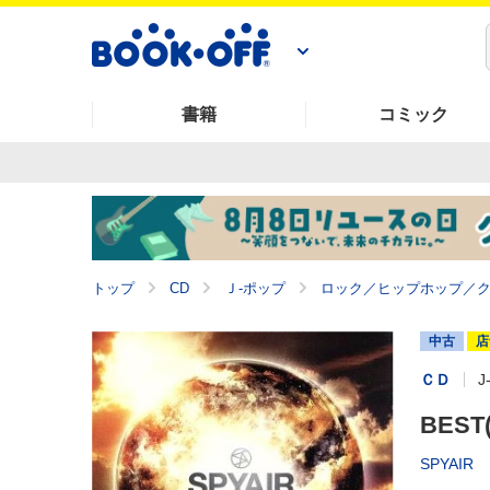
書籍
コミック
トップ
CD
Ｊ‐ポップ
ロック／ヒップホップ／
中古
店
ＣＤ
J
BES
SPYAIR