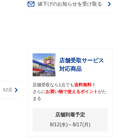
値下げのお知らせを受け取る
店舗受取サービス
対応商品
店舗受取なら1点でも
送料無料！
62店
さらに
お買い物で使えるポイント
がた
まる
店舗到着予定
8/12(水)～8/17(月)