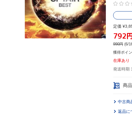
定価 ¥3,8
792
990
円
(6
獲得ポイ
在庫あり
発送時期 
商
中古商
返品に