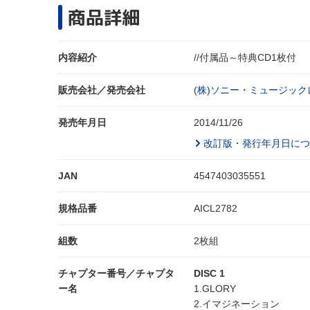
商品詳細
内容紹介
//付属品～特典CD1枚付
販売会社／発売会社
(株)ソニー・ミュージック
発売年月日
2014/11/26
改訂版・発行年月日につ
JAN
4547403035551
規格品番
AICL2782
組数
2枚組
チャプター番号／チャプタ
DISC 1
ー名
1.GLORY
2.イマジネーション