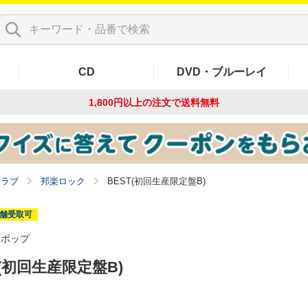
CD
DVD・ブルーレイ
1,800円以上の注文で
送料無料
クラブ
邦楽ロック
BEST(初回生産限定盤B)
舗受取可
-ポップ
T(初回生産限定盤B)