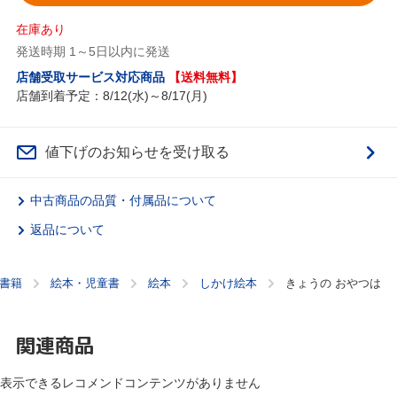
在庫あり
発送時期 1～5日以内に発送
店舗受取サービス対応商品
【送料無料】
店舗到着予定：8/12(水)～8/17(月)
値下げのお知らせを受け取る
中古商品の品質・付属品について
返品について
書籍
絵本・児童書
絵本
しかけ絵本
きょうの おやつは
関連商品
表示できるレコメンドコンテンツがありません