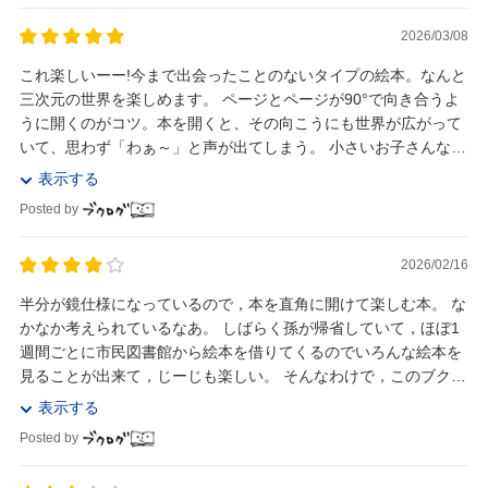
2026/03/08
これ楽しいーー!今まで出会ったことのないタイプの絵本。なんと
三次元の世界を楽しめます。 ページとページが90°で向き合うよ
うに開くのがコツ。本を開くと、その向こうにも世界が広がって
いて、思わず「わぁ～」と声が出てしまう。 小さいお子さんなら
更に驚きも大きく、不思議な世界の虜になっ...
表示する
Posted by
2026/02/16
半分が鏡仕様になっているので，本を直角に開けて楽しむ本。 な
かなか考えられているなあ。 しばらく孫が帰省していて，ほぼ1
週間ごとに市民図書館から絵本を借りてくるのでいろんな絵本を
見ることが出来て，じーじも楽しい。 そんなわけで，このブクロ
グにも，急に幼児向けの図書が増えている...
表示する
Posted by