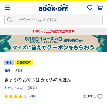
1,800円以上の注文で
送料無料
中古
店舗受取可
書籍
児童書
きょうの おやつは かがみのえほん
わたなべちなつ
(著者)
追加する
73件