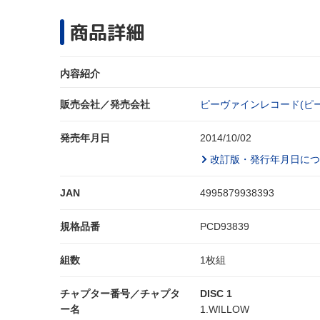
商品詳細
内容紹介
販売会社／発売会社
ピーヴァインレコード(ピ
発売年月日
2014/10/02
改訂版・発行年月日につ
JAN
4995879938393
規格品番
PCD93839
組数
1枚組
チャプター番号／チャプタ
DISC 1
ー名
1.WILLOW