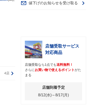
値下げのお知らせを受け取る
店舗受取サービス
対応商品
店舗受取なら1点でも
送料無料！
さらに
お買い物で使えるポイント
がた
4店
まる
店舗到着予定
8/12(水)～8/17(月)