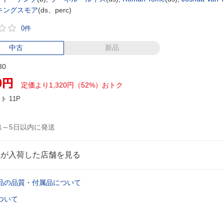
キングスモア
(ds、perc)
0件
中古
新品
30
0
円
定価より1,320円（52%）おトク
ント
11P
1～5日以内に発送
品が入荷した店舗を見る
品の品質・付属品について
ついて