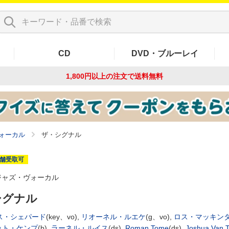
CD
DVD・ブルーレイ
1,800円以上の注文で
送料無料
ォーカル
ザ・シグナル
舗受取可
ジャズ・ヴォーカル
シグナル
ス・シェパード
(key、vo),
リオーネル・ルエケ
(g、vo),
ロス・マッキン
ット・ケンプ
(b),
ラーネル・ルイス
(ds),
Roman Tome
(ds),
Joshua Van T