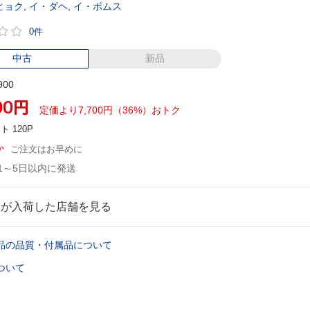
ヒョク
,
イ・ダヘ
,
イ・ボムス
0件
中古
新品
900
00
円
定価より7,700円（36%）おトク
ント
120P
か
ご注文はお早めに
1～5日以内に発送
品が入荷した店舗を見る
品の品質・付属品について
ついて