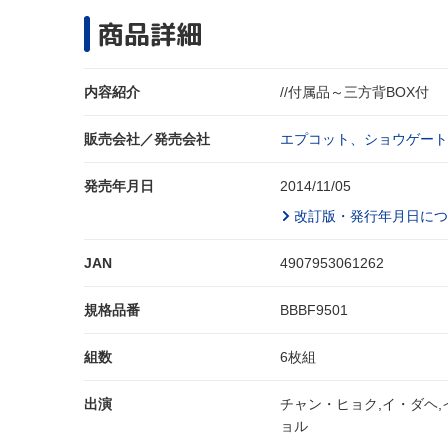
商品詳細
内容紹介
//付属品～三方背BOX付
販売会社／発売会社
エプコット、ショウゲート(
発売年月日
2014/11/05
改訂版・発行年月日につ
JAN
4907953061262
規格品番
BBBF9501
組数
6枚組
出演
チャン・ヒョク,イ・ダヘ,
ョル