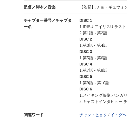
監督／脚本／音楽
【監督】,チョ・ギュウォン
チャプター番号／チャプタ
DISC 1
ー名
1.IRISU アイリスU 
2.第1話～第2話
DISC 2
1.第3話～第4話
DISC 3
1.第5話～第6話
DISC 4
1.第7話～第8話
DISC 5
1.第9話～第10話
DISC 6
1.メイキング映像:ハンガリ
2.キャストインタビュー:
関連ワード
チャン・ヒョク
/
イ・ダヘ