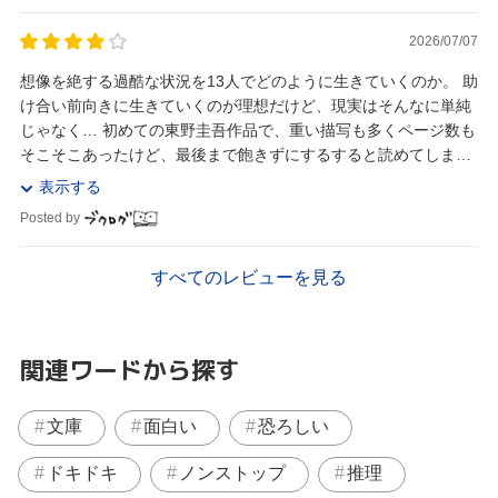
2026/07/07
想像を絶する過酷な状況を13人でどのように生きていくのか。 助
け合い前向きに生きていくのが理想だけど、現実はそんなに単純
じゃなく… 初めての東野圭吾作品で、重い描写も多くページ数も
そこそこあったけど、最後まで飽きずにするすると読めてしまっ
た。 流石は東野圭吾、ほかの作品も読んでみ...
表示する
Posted by
すべてのレビューを見る
関連ワードから探す
文庫
面白い
恐ろしい
ドキドキ
ノンストップ
推理