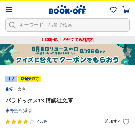
1,800円以上の注文で
送料無料
中古
店舗受取可
書籍
文庫
パラドックス13 講談社文庫
東野圭吾
(著者)
追加する
455件