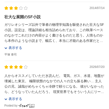
2014/07/14
壮大な展開のSF小説
ガリレオシリーズ以外で筆者の物理学知識を駆使された壮大なSF
小説。設定は、理論詳細も相当詰められており、この執筆ペース
のなかでこれだけの内容がよく書けるものだと思う。人情ものか
ら本作のような小説まで、幅広く、本当に才能のある作家だと思
う。 ただ、作者名を開示されずに読んだ場合に...
表示する
平塚 泰司
2026/07/20
人からオススメしていただき読んだ。 電気、ガス、水道、地盤が
壊滅した東京。 極限状態のなかでの人々の立ち振る舞い… 主人
公の兄、誠哉がめちゃくちゃ冷静で頼りになる。 彼がいなかった
ら、どうなっていたんだろう。 現実世界でもそういう人にリーダ
ーシップを取って貰いたいものです^_...
表示する
Posted by