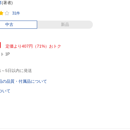
彦
(著者)
31件
中古
新品
円
定価より407円（71%）おトク
ント
1P
1～5日以内に発送
品の品質・付属品について
ついて