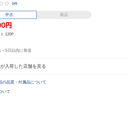
0件
中古
新品
00
円
ント
120P
1～5日以内に発送
品が入荷した店舗を見る
品の品質・付属品について
ついて