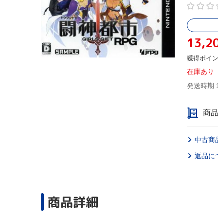
13,2
獲得ポイ
在庫あり
発送時期 
商
中古商
返品に
商品詳細