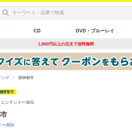
CD
DVD・ブルーレイ
1,800円以上の注文で
送料無料
イング
闘神都市
舗受取可
ニンテンドー3DS
都市
ー3DS