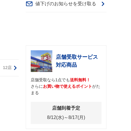
値下げのお知らせを受け取る
店舗受取サービス
対応商品
12店
店舗受取なら1点でも
送料無料！
さらに
お買い物で使えるポイント
がた
まる
店舗到着予定
8/12(水)～8/17(月)