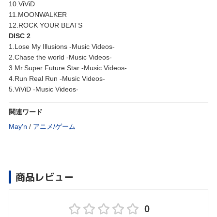
10.ViViD
11.MOONWALKER
12.ROCK YOUR BEATS
DISC 2
1.Lose My Illusions -Music Videos-
2.Chase the world -Music Videos-
3.Mr.Super Future Star -Music Videos-
4.Run Real Run -Music Videos-
5.ViViD -Music Videos-
関連ワード
May'n
/
アニメ/ゲーム
商品レビュー
0