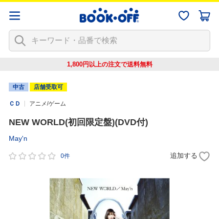
1,800円以上の注文で
送料無料
中古
店舗受取可
ＣＤ
アニメ/ゲーム
NEW WORLD(初回限定盤)(DVD付)
May'n
追加する
0件