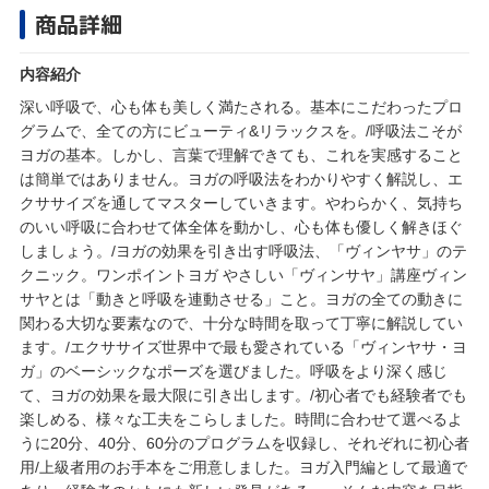
商品詳細
内容紹介
深い呼吸で、心も体も美しく満たされる。基本にこだわったプロ
グラムで、全ての方にビューティ&リラックスを。/呼吸法こそが
ヨガの基本。しかし、言葉で理解できても、これを実感すること
は簡単ではありません。ヨガの呼吸法をわかりやすく解説し、エ
クササイズを通してマスターしていきます。やわらかく、気持ち
のいい呼吸に合わせて体全体を動かし、心も体も優しく解きほぐ
しましょう。/ヨガの効果を引き出す呼吸法、「ヴィンヤサ」のテ
クニック。ワンポイントヨガ やさしい「ヴィンサヤ」講座ヴィン
サヤとは「動きと呼吸を連動させる」こと。ヨガの全ての動きに
関わる大切な要素なので、十分な時間を取って丁寧に解説してい
ます。/エクササイズ世界中で最も愛されている「ヴィンヤサ・ヨ
ガ」のベーシックなポーズを選びました。呼吸をより深く感じ
て、ヨガの効果を最大限に引き出します。/初心者でも経験者でも
楽しめる、様々な工夫をこらしました。時間に合わせて選べるよ
うに20分、40分、60分のプログラムを収録し、それぞれに初心者
用/上級者用のお手本をご用意しました。ヨガ入門編として最適で