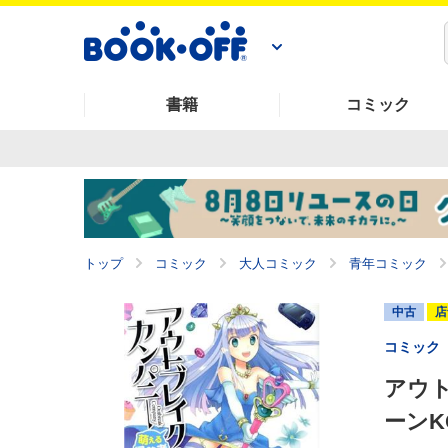
書籍
コミック
トップ
コミック
大人コミック
青年コミック
中古
店
コミック
アウト
ーンK