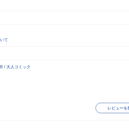
いて
郎
/
大人コミック
レビューを