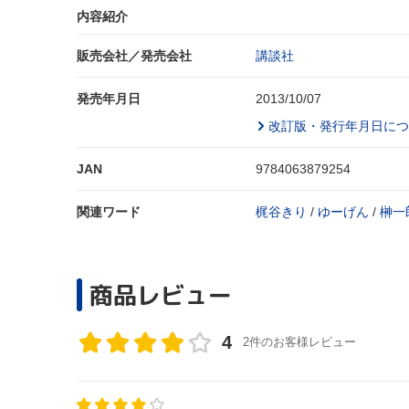
内容紹介
販売会社／発売会社
講談社
発売年月日
2013/10/07
改訂版・発行年月日につ
JAN
9784063879254
関連ワード
梶谷きり
/
ゆーげん
/
榊一
商品レビュー
4
2件のお客様レビュー