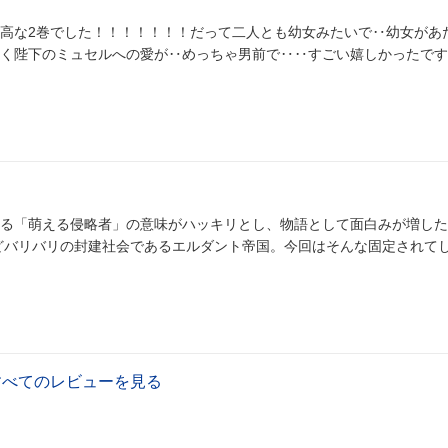
高な2巻でした！！！！！！！だって二人とも幼女みたいで‥幼女があ
く陛下のミュセルへの愛が‥めっちゃ男前で‥‥すごい嬉しかったです
る「萌える侵略者」の意味がハッキリとし、物語として面白みが増した
すべてのレビューを見る