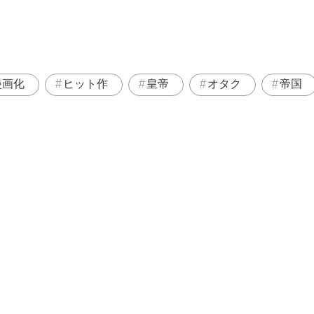
漫画化
ヒット作
皇帝
オタク
帝国