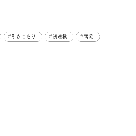
引きこもり
初連載
奮闘