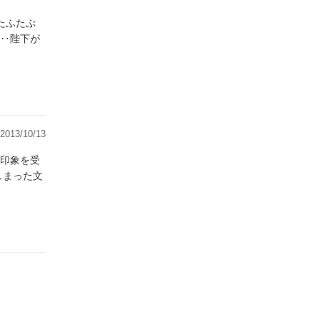
たふたぷ
‥陛下が
2013/10/13
印象を受