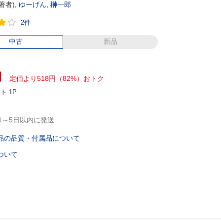
著者),
ゆーげん
,
榊一郎
2件
中古
新品
円
定価より518円（82%）おトク
ント
1P
1～5日以内に発送
品の品質・付属品について
ついて