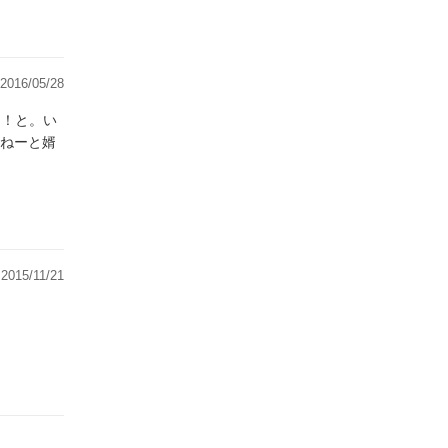
2016/05/28
に！と。い
ねーと婿
2015/11/21