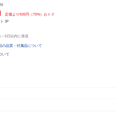
20
円
定価より935円（70%）おトク
ント
3P
1～5日以内に発送
品の品質・付属品について
ついて