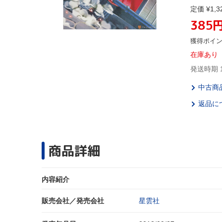
定価 ¥1,3
385
獲得ポイ
在庫あり
発送時期 
中古商
返品に
商品詳細
内容紹介
販売会社／発売会社
星雲社