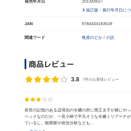
発売年月日
2013/09/27
改訂版・発行年月日につ
JAN
9784434183539
関連ワード
牧原のどか
/
小説
商品レビュー
3.8
7件のお客様レビュー
前世の記憶のある辺境伯の令嬢の所に廃王太子が婿にやっ
ペックなのだが、一見小柄で平凡そうな令嬢ミリアーナが
ているし、観察眼や状況分析なども...