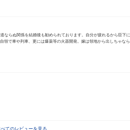
下♂との道ならぬ関係を結婚後も勧められております。自分が疲れるから臣下
自領で車や列車、更には爆薬等の火器開発。嫁は領地から出しちゃなら
すべてのレビューを見る