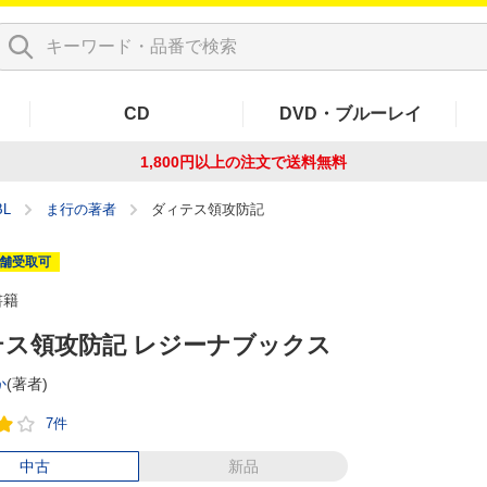
CD
DVD・ブルーレイ
1,800円以上の注文で
送料無料
L
ま行の著者
ダィテス領攻防記
舗受取可
書籍
テス領攻防記 レジーナブックス
か
(著者)
7件
中古
新品