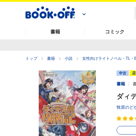
書籍
コミック
トップ
書籍
小説
女性向けライトノベル・TL・B
中古
店
書籍
ダィ
牧原のど