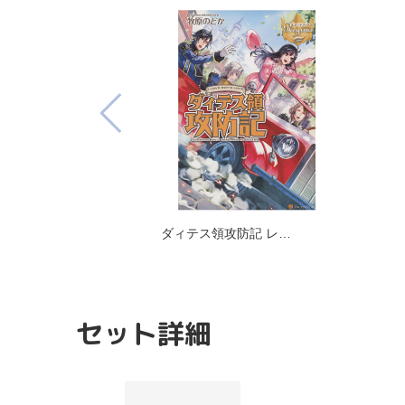
ダィテス領攻防記 レ…
セット詳細