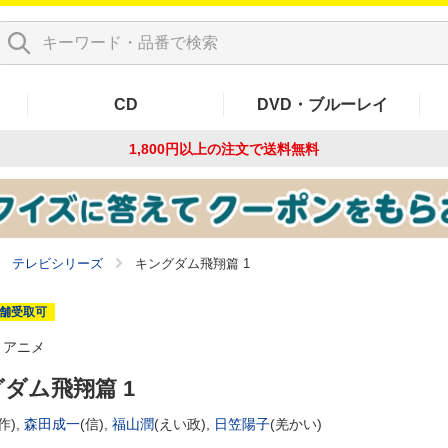
CD
DVD・ブルーレイ
1,800円以上の注文で
送料無料
テレビシリーズ
キングダム飛翔篇 1
舗受取可
アニメ
ダム飛翔篇 1
作),
森田成一
(信),
福山潤
(えい政),
日笠陽子
(羌かい)