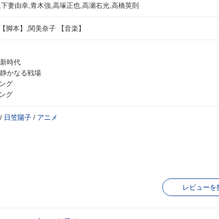
,下妻由幸,青木強,高塚正也,高瀬右光,高橋英則
 【脚本】,関美奈子 【音楽】
 新時代
 静かなる戦場
ニング
ィング
/
日笠陽子
/
アニメ
レビューを