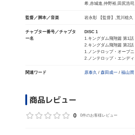
希,赤城進,仲野裕,田尻浩司
監督／脚本／音楽
岩永彰 【監督】,荒川稔久
チャプター番号／チャプタ
DISC 1
ー名
1.キングダム飛翔篇 第1話
2.キングダム飛翔篇 第2話
1.ノンテロップ・オープ
2.ノンテロップ・エンデ
関連ワード
原泰久
/
森田成一
/
福山潤
商品レビュー
0
0件のお客様レビュー