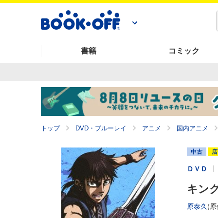
書籍
コミック
トップ
DVD・ブルーレイ
アニメ
国内アニメ
中古
店
ＤＶＤ
キング
原泰久
(原