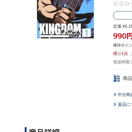
定価 ¥5,2
990
獲得ポイ
残り1点
発送時期 
商
中古商
返品に