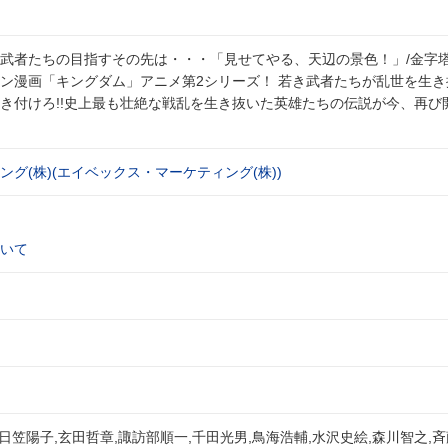
武者たちの目指すその先は・・・「見せてやる、天辺の景色！」/金字
ン漫画「キングダム」アニメ第2シリーズ！ 若き武者たちが乱世を生き
き付けろ!!史上最も壮絶な戦乱を生き抜いた英雄たちの伝説が今、再び
グ(株)(エイベックス・マーケティング(株))
いて
,日笠陽子,玄田哲章,諏訪部順一,千田光男,鳥海浩輔,水沢史絵,森川智之,斉