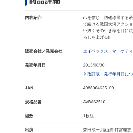
商品詳細
内容紹介
己を信じ、切磋琢磨する若
て続ける戦国大河アクショ
い抜くその生き様を目に焼
ろしを上げる!!
販売会社／発売会社
エイベックス・マーケティン
発売年月日
2013/08/30
改訂版・発行年月日につ
JAN
4988064625109
規格品番
AVBA62510
組数
1枚組
出演
森田成一,福山潤,釘宮理恵