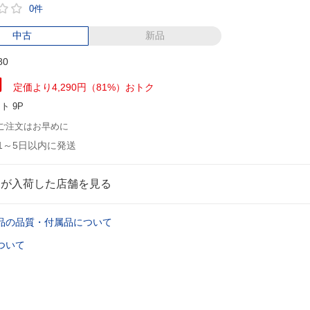
0件
中古
新品
80
円
定価より4,290円（81%）おトク
ント
9P
ご注文はお早めに
1～5日以内に発送
品が入荷した店舗を見る
品の品質・付属品について
ついて