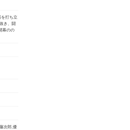
塔を打ち立
抜き、闘
開幕のの
藤次郎,優