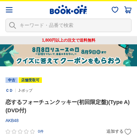
1,800円以上の注文で
送料無料
中古
店舗受取可
ＣＤ
J-ポップ
恋するフォーチュンクッキー(初回限定盤)(Type A)
(DVD付)
AKB48
追加する
0件