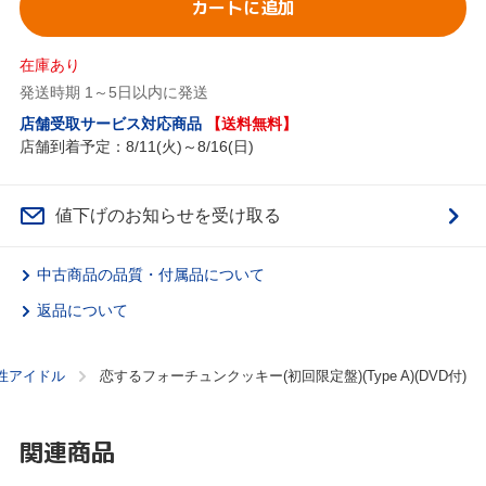
カートに追加
在庫あり
発送時期 1～5日以内に発送
店舗受取サービス対応商品
【送料無料】
店舗到着予定：8/11(火)～8/16(日)
値下げのお知らせを受け取る
中古商品の品質・付属品について
返品について
性アイドル
恋するフォーチュンクッキー(初回限定盤)(Type A)(DVD付)
関連商品