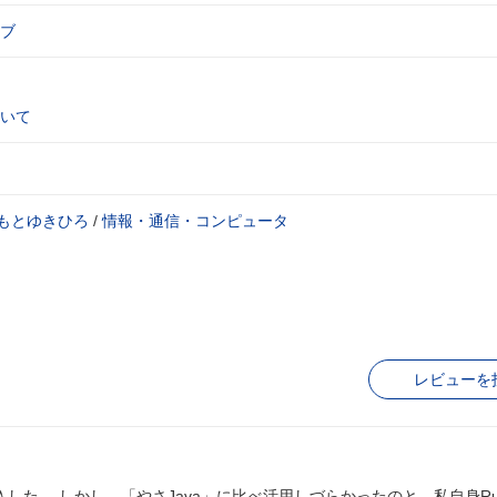
ブ
いて
もとゆきひろ
/
情報・通信・コンピュータ
レビューを
入した。 しかし、「やさJava」に比べ活用しづらかったのと、私自身Ru