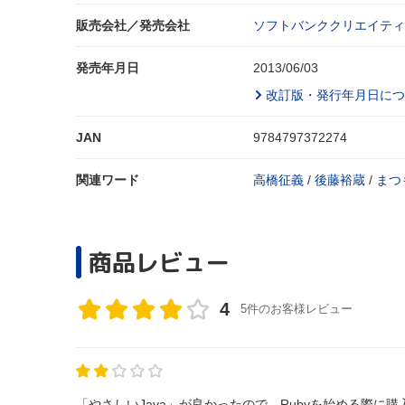
販売会社／発売会社
ソフトバンククリエイティ
発売年月日
2013/06/03
改訂版・発行年月日につ
JAN
9784797372274
関連ワード
高橋征義
/
後藤裕蔵
/
まつ
商品レビュー
4
5件のお客様レビュー
「やさしいJava」が良かったので、Rubyを始める際に購