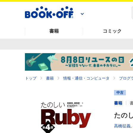
書籍
コミック
トップ
書籍
情報・通信・コンピュータ
プログ
中古
書籍
たのし
高橋征義
,