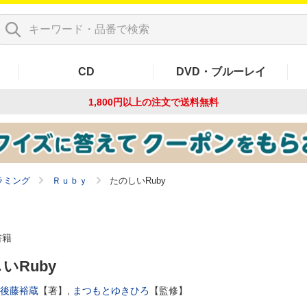
CD
DVD・ブルーレイ
1,800円以上の注文で
送料無料
ラミング
Ｒｕｂｙ
たのしいRuby
書籍
いRuby
後藤裕蔵
【著】,
まつもとゆきひろ
【監修】