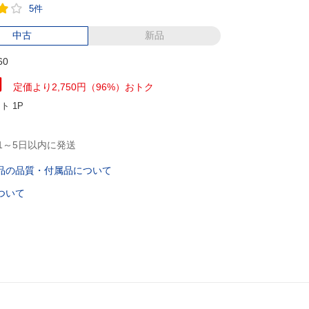
5件
中古
新品
60
円
定価より2,750円（96%）おトク
ント
1P
1～5日以内に発送
品の品質・付属品について
ついて