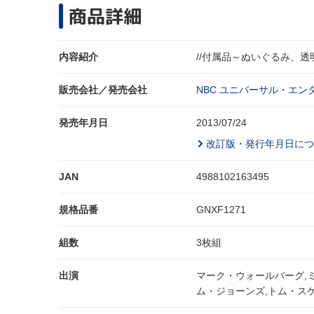
商品詳細
内容紹介
//付属品～ぬいぐるみ、透
販売会社／発売会社
NBC ユニバーサル・エン
発売年月日
2013/07/24
改訂版・発行年月日につ
JAN
4988102163495
規格品番
GNXF1271
組数
3枚組
出演
マーク・ウォールバーグ,
ム・ジョーンズ,トム・ス