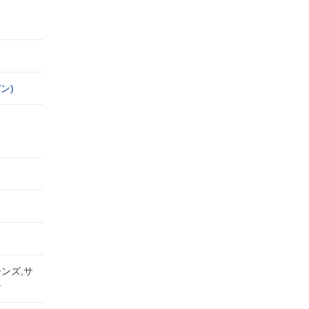
ン)
ンズ,サ
ン