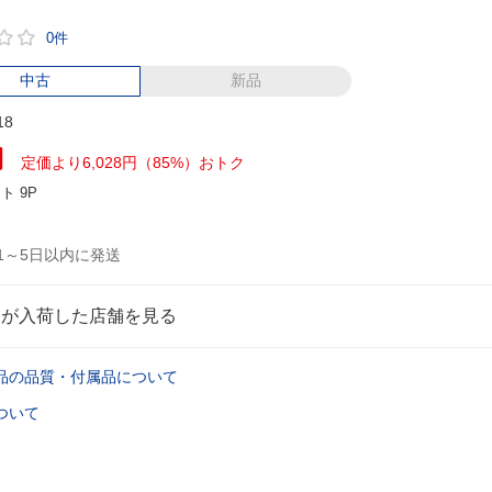
0件
中古
新品
18
円
定価より6,028円（85%）おトク
ント
9P
1～5日以内に発送
品が入荷した店舗を見る
品の品質・付属品について
ついて