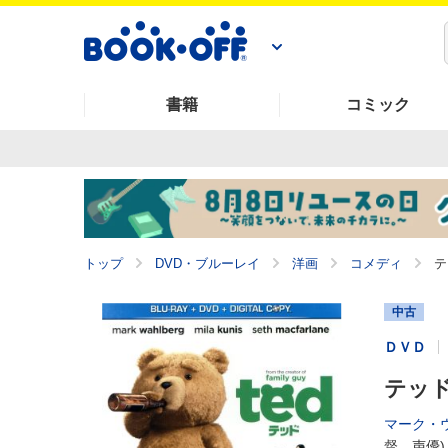
書籍
コミック
トップ
DVD・ブルーレイ
洋画
コメディ
テ
中古
ＤＶＤ
テッド 
マーク・
督、声優)