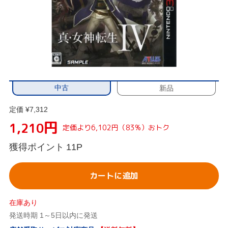
中古
新品
定価 ¥7,312
円
1,210
定価より6,102円（83%）おトク
獲得ポイント
11P
カートに追加
在庫あり
発送時期 1～5日以内に発送