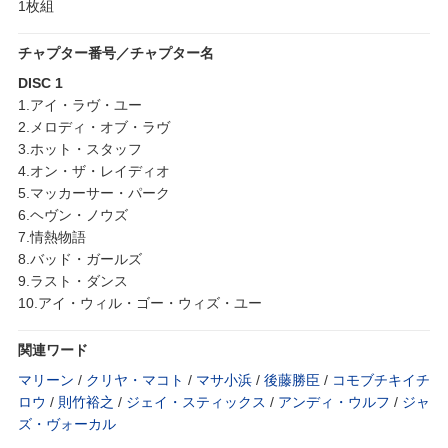
1枚組
チャプター番号／チャプター名
DISC 1
1.アイ・ラヴ・ユー
2.メロディ・オブ・ラヴ
3.ホット・スタッフ
4.オン・ザ・レイディオ
5.マッカーサー・パーク
6.ヘヴン・ノウズ
7.情熱物語
8.バッド・ガールズ
9.ラスト・ダンス
10.アイ・ウィル・ゴー・ウィズ・ユー
関連ワード
マリーン
/
クリヤ・マコト
/
マサ小浜
/
後藤勝臣
/
コモブチキイチ
ロウ
/
則竹裕之
/
ジェイ・スティックス
/
アンディ・ウルフ
/
ジャ
ズ・ヴォーカル