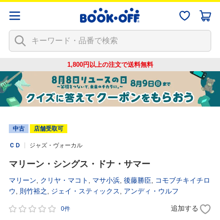
1,800円以上の注文で
送料無料
中古
店舗受取可
ＣＤ
ジャズ・ヴォーカル
マリーン・シングス・ドナ・サマー
マリーン
,
クリヤ・マコト
,
マサ小浜
,
後藤勝臣
,
コモブチキイチロ
ウ
,
則竹裕之
,
ジェイ・スティックス
,
アンディ・ウルフ
追加する
0件