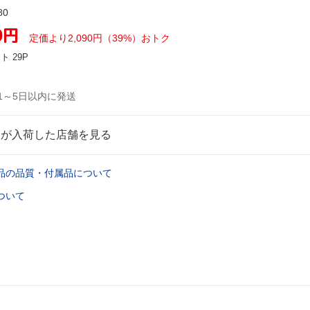
80
0
円
定価より2,090円（39%）おトク
ント
29P
1～5日以内に発送
品が入荷した店舗を見る
品の品質・付属品について
ついて